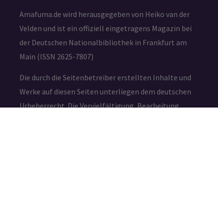
Amafuma.de wird herausgegeben von Heiko van der
Velden und ist ein offiziell eingetragens Magazin bei
der Deutschen Nationalbibliothek in Frankfurt am
Main (ISSN 2625-7807)
Die durch die Seitenbetreiber erstellten Inhalte und
Werke auf diesen Seiten unterliegen dem deutschen
Urheberrecht. Die Vervielfältigung, Bearbeitung,
Verbreitung und jede Art der Verwertung außerhalb
der Grenzen des Urheberrechtes bedürfen der
schriftlichen Zustimmung des jeweiligen Autors bzw.
Erstellers.
IMPRESSUM
DATENSCHUTZ