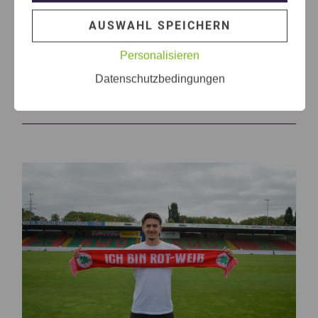
AUSWAHL SPEICHERN
Personalisieren
Themen die dich auch
Datenschutzbedingungen
interessieren können