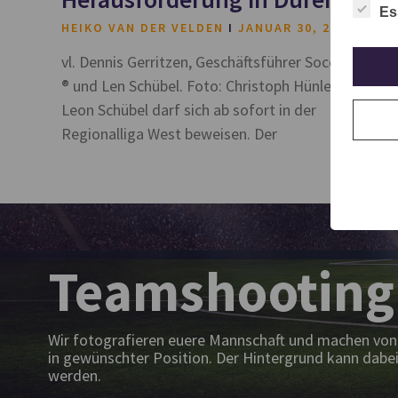
Es
HEIKO VAN DER VELDEN
JANUAR 30, 2024
vl. Dennis Gerritzen, Geschäftsführer Soccerversum
®️ und Len Schübel. Foto: Christoph Hünlein Torwar
Leon Schübel darf sich ab sofort in der
Regionalliga West beweisen. Der
Teamshooting
Wir fotografieren euere Mannschaft und machen von 
in gewünschter Position. Der Hintergrund kann dabei
werden.