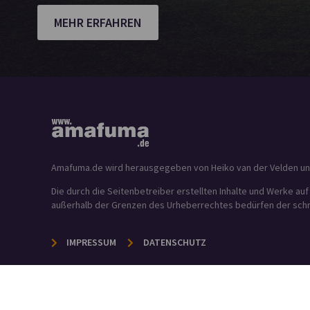
MEHR ERFAHREN
Amafuma.de wird herausgegeben von Heiko van der Velden und is
Die durch die Seitenbetreiber erstellten Inhalte und Werke au
außerhalb der Grenzen des Urheberrechtes bedürfen der schrif
IMPRESSUM
DATENSCHUTZ