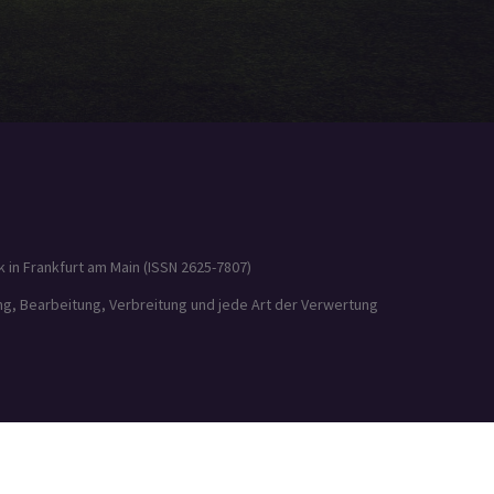
 in Frankfurt am Main (ISSN 2625-7807)
ung, Bearbeitung, Verbreitung und jede Art der Verwertung