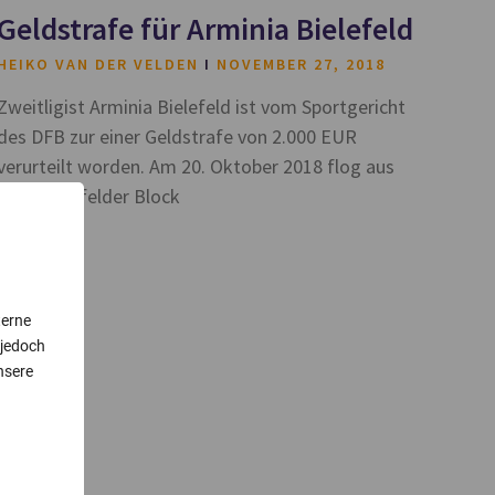
Geldstrafe für Arminia Bielefeld
HEIKO VAN DER VELDEN
NOVEMBER 27, 2018
Zweitligist Arminia Bielefeld ist vom Sportgericht
des DFB zur einer Geldstrafe von 2.000 EUR
verurteilt worden. Am 20. Oktober 2018 flog aus
dem Bielefelder Block
terne
 jedoch
nsere