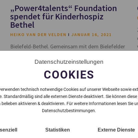
„Power4talents“ Foundation
spendet für Kinderhospiz
Bethel
HEIKO VAN DER VELDEN
JANUAR 16, 2021
Bielefeld-Bethel. Gemeinsam mit dem Bielefelder
Fußballtrainer Phillipp Willmann, Coach des
Datenschutzeinstellungen
Westfalenligisten Fichte Bielefeld, spendete die
Stiftung „Power4talents“ von Manfred Batz und
COOKIES
Matthias Bialas 500 €
verwenden technisch notwendige Cookies auf unserer Webseite sowie ex
e. Standardmäßig sind alle externen Dienste deaktiviert. Sie können diese
 belieben aktivieren & deaktivieren. Für weitere Informationen lesen Sie u
Datenschutzbestimmungen.
senziell
Statistiken
Externe Dienste