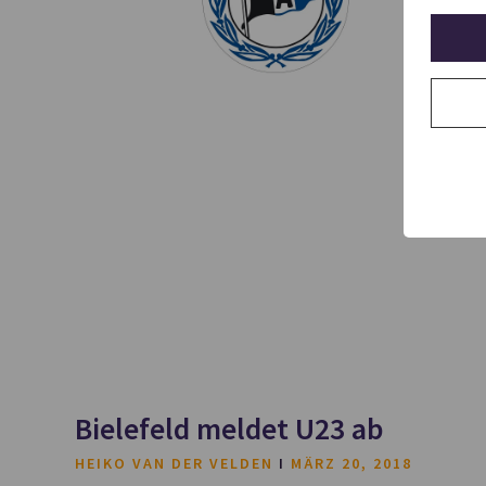
Bielefeld meldet U23 ab
HEIKO VAN DER VELDEN
MÄRZ 20, 2018