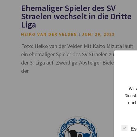
Ehemaliger Spieler des SV
Straelen wechselt in die Dritte
Liga
HEIKO VAN DER VELDEN
JUNI 29, 2023
Foto: Heiko van der Velden Mit Kaito Mizuta läuft
ein ehemaliger Spieler des SV Straelen zukünftig in
der 3. Liga auf. Zweitliga-Absteiger Bielefeld hat
den
Wir 
Dienst
nach
Es