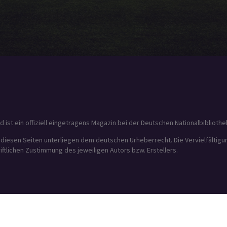
t ein offiziell eingetragens Magazin bei der Deutschen Nationalbibliothek
f diesen Seiten unterliegen dem deutschen Urheberrecht. Die Vervielfältig
tlichen Zustimmung des jeweiligen Autors bzw. Erstellers.