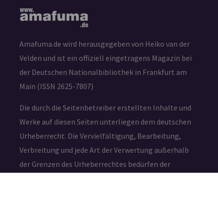
Amafuma.de wird herausgegeben von Heiko van der
Velden und ist ein offiziell eingetragens Magazin bei
der Deutschen Nationalbibliothek in Frankfurt am
Main (ISSN 2625-7807)
Die durch die Seitenbetreiber erstellten Inhalte und
Werke auf diesen Seiten unterliegen dem deutschen
Urheberrecht. Die Vervielfältigung, Bearbeitung,
Verbreitung und jede Art der Verwertung außerhalb
der Grenzen des Urheberrechtes bedürfen der
schriftlichen Zustimmung des jeweiligen Autors bzw.
Erstellers.