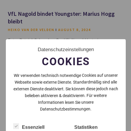
VfL Nagold bindet Youngster: Marius Hogg
bleibt
HEIKO VAN DER VELDEN
AUGUST 8, 2024
Foto: Patrick Schemken Der VfL Nagold hat einen
weiteren wichtigen Schritt in der Kaderplanung für die
Datenschutzeinstellungen
kommende Saison gemacht. Der zweikampfstarke
COOKIES
Außenverteidiger Marius Hogg hat
Wir verwenden technisch notwendige Cookies auf unserer
Webseite sowie externe Dienste. Standardmäßig sind alle
externen Dienste deaktiviert. Sie können diese jedoch nach
belieben aktivieren & deaktivieren. Für weitere
Informationen lesen Sie unsere
Datenschutzbestimmungen.
Essenziell
Statistiken