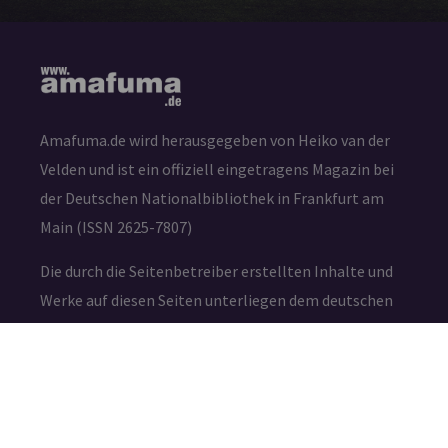
Amafuma.de wird herausgegeben von Heiko van der
Velden und ist ein offiziell eingetragens Magazin bei
der Deutschen Nationalbibliothek in Frankfurt am
Main (ISSN 2625-7807)
Die durch die Seitenbetreiber erstellten Inhalte und
Werke auf diesen Seiten unterliegen dem deutschen
Urheberrecht. Die Vervielfältigung, Bearbeitung,
Verbreitung und jede Art der Verwertung außerhalb
der Grenzen des Urheberrechtes bedürfen der
schriftlichen Zustimmung des jeweiligen Autors bzw.
Erstellers.