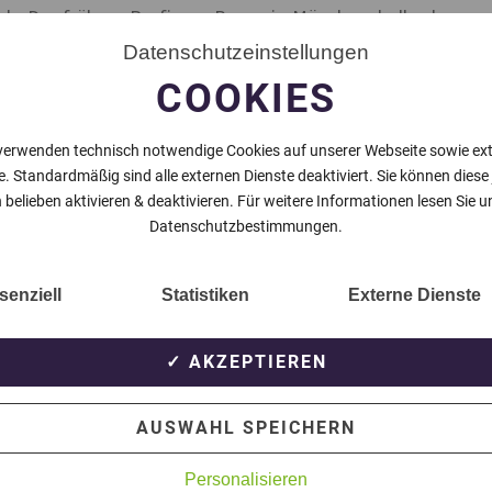
ch. Der frühere Profi von Borussia Mönchengladbach
iert und geht ab sofort für die Hammer SpVg III auf
Datenschutzeinstellungen
COOKIES
ein Treffer. Der Kontakt kam über Trainer Sebastian
Jahren bei LR Ahlen zusammen in der 2. Bundesliga.
verwenden technisch notwendige Cookies auf unserer Webseite sowie ex
e. Standardmäßig sind alle externen Dienste deaktiviert. Sie können diese
Hammer SpVg III spielt der Ex-Profi auch in der
 belieben aktivieren & deaktivieren. Für weitere Informationen lesen Sie u
on Borussia Mönchengladbach.
Datenschutzbestimmungen.
senziell
Statistiken
Externe Dienste
NÄCHSTER BEITRAG
✓ AKZEPTIEREN
AUSWAHL SPEICHERN
Personalisieren