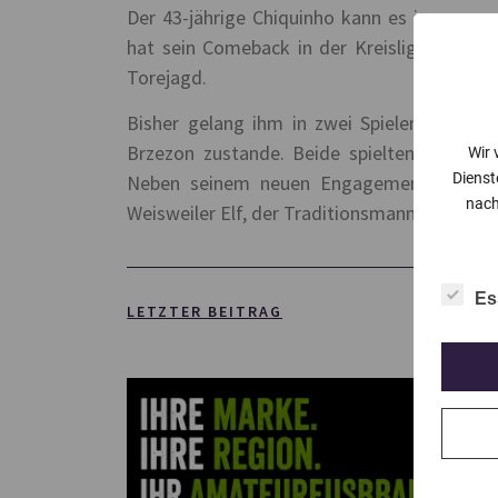
Der 43-jährige Chiquinho kann es immer no
hat sein Comeback in der Kreisliga A gefe
Torejagd.
Bisher gelang ihm in zwei Spielen jeweils 
Brzezon zustande. Beide spielten vor 15 
Wir 
Dienst
Neben seinem neuen Engagement bei der 
nach
Weisweiler Elf, der Traditionsmannschaft v
Es
LETZTER BEITRAG