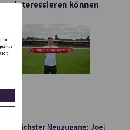
interessieren können
terne
 jedoch
nsere
Nächster Neuzugang: Joel