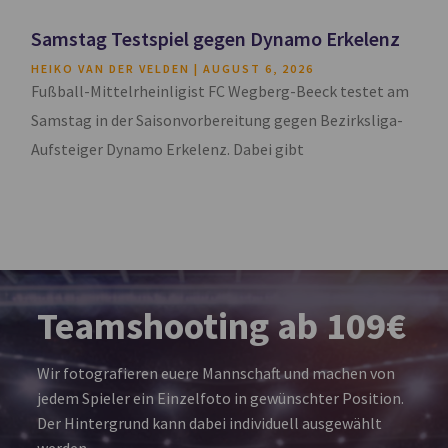
Samstag Testspiel gegen Dynamo Erkelenz
HEIKO VAN DER VELDEN
AUGUST 6, 2026
Fußball-Mittelrheinligist FC Wegberg-Beeck testet am
Samstag in der Saisonvorbereitung gegen Bezirksliga-
Aufsteiger Dynamo Erkelenz. Dabei gibt
Teamshooting ab 109€
Wir fotografieren euere Mannschaft und machen von
jedem Spieler ein Einzelfoto in gewünschter Position.
Der Hintergrund kann dabei individuell ausgewählt
werden.