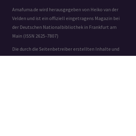
Amafuma.de wird herausgegeben von Heiko van der
Velden und ist ein offiziell eingetragens Magazin bei
der Deutschen Nationalbibliothek in Frankfurt am
Main (ISSN 2625-7807)
Die durch die Seitenbetreiber erstellten Inhalte und
Werke auf diesen Seiten unterliegen dem deutschen
Urheberrecht. Die Vervielfältigung, Bearbeitung,
Verbreitung und jede Art der Verwertung außerhalb
der Grenzen des Urheberrechtes bedürfen der
schriftlichen Zustimmung des jeweiligen Autors bzw.
Erstellers.
IMPRESSUM
DATENSCHUTZ