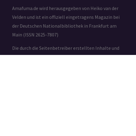
Amafuma.de wird herausgegeben von Heiko van der
Velden und ist ein offiziell eingetragens Magazin bei
der Deutschen Nationalbibliothek in Frankfurt am
Main (ISSN 2625-7807)
Die durch die Seitenbetreiber erstellten Inhalte und
Werke auf diesen Seiten unterliegen dem deutschen
Urheberrecht. Die Vervielfältigung, Bearbeitung,
Verbreitung und jede Art der Verwertung außerhalb
der Grenzen des Urheberrechtes bedürfen der
schriftlichen Zustimmung des jeweiligen Autors bzw.
Erstellers.
IMPRESSUM
DATENSCHUTZ