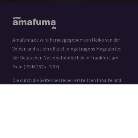
Amafuma.de wird herausgegeben von Heiko van der
Velden und ist ein offiziell eingetragens Magazin bei
der Deutschen Nationalbibliothek in Frankfurt am
Main (ISSN 2625-7807)
Die durch die Seitenbetreiber erstellten Inhalte und
Werke auf diesen Seiten unterliegen dem deutschen
Urheberrecht. Die Vervielfältigung, Bearbeitung,
Verbreitung und jede Art der Verwertung außerhalb
der Grenzen des Urheberrechtes bedürfen der
schriftlichen Zustimmung des jeweiligen Autors bzw.
Erstellers.