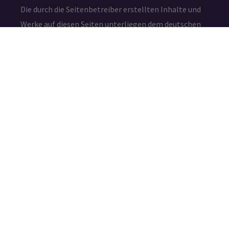
Die durch die Seitenbetreiber erstellten Inhalte und
Werke auf diesen Seiten unterliegen dem deutschen
Urheberrecht. Die Vervielfältigung, Bearbeitung,
Verbreitung und jede Art der Verwertung außerhalb
der Grenzen des Urheberrechtes bedürfen der
schriftlichen Zustimmung des jeweiligen Autors bzw.
Erstellers.
IMPRESSUM
DATENSCHUTZ
©2026 – Amafuma.de – Alle Rechte vorbehalten.