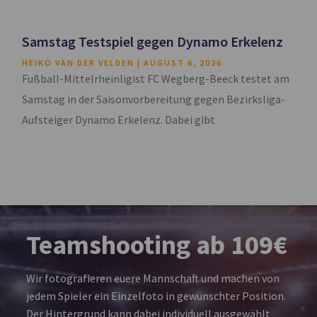
Samstag Testspiel gegen Dynamo Erkelenz
HEIKO VAN DER VELDEN
AUGUST 6, 2026
Fußball-Mittelrheinligist FC Wegberg-Beeck testet am
Samstag in der Saisonvorbereitung gegen Bezirksliga-
Aufsteiger Dynamo Erkelenz. Dabei gibt
Teamshooting ab 109€
Wir fotografieren euere Mannschaft und machen von
jedem Spieler ein Einzelfoto in gewünschter Position.
Der Hintergrund kann dabei individuell ausgewählt