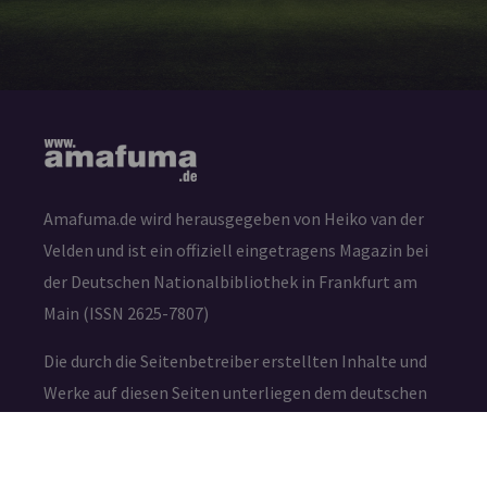
Amafuma.de wird herausgegeben von Heiko van der
Velden und ist ein offiziell eingetragens Magazin bei
der Deutschen Nationalbibliothek in Frankfurt am
Main (ISSN 2625-7807)
Die durch die Seitenbetreiber erstellten Inhalte und
Werke auf diesen Seiten unterliegen dem deutschen
Urheberrecht. Die Vervielfältigung, Bearbeitung,
Verbreitung und jede Art der Verwertung außerhalb
der Grenzen des Urheberrechtes bedürfen der