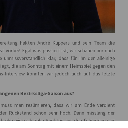
ereitung hakten André Küppers und sein Team die
ist vorbei! Egal was passiert ist, wir schauen nur nach
 unmissverständlich klar, dass für Ihn der alleinige
A liegt, die am Sonntag mit einem Heimspiel gegen den
ns-Interview konnten wir jedoch auch auf das letzte
gangenen Bezirksliga-Saison aus?
t, muss man resümieren, dass wir am Ende verdient
 der Rückstand schon sehr hoch. Dann misslang der
h ehe wir nach zehn Punkten aus den folgenden vier