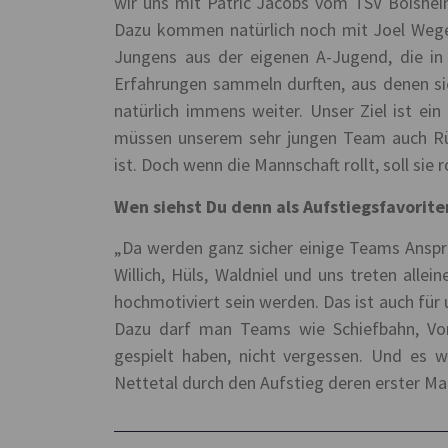
wir uns mit Patric Jacobs vom TSV Boishei
Dazu kommen natürlich noch mit Joel Wegene
Jungens aus der eigenen A-Jugend, die in
Erfahrungen sammeln durften, aus denen sie 
natürlich immens weiter. Unser Ziel ist ein
müssen unserem sehr jungen Team auch Rü
ist. Doch wenn die Mannschaft rollt, soll sie r
Wen siehst Du denn als Aufstiegsfavorite
„Da werden ganz sicher einige Teams Anspr
Willich, Hüls, Waldniel und uns treten allei
hochmotiviert sein werden. Das ist auch für
Dazu darf man Teams wie Schiefbahn, Vor
gespielt haben, nicht vergessen. Und es w
Nettetal durch den Aufstieg deren erster Ma