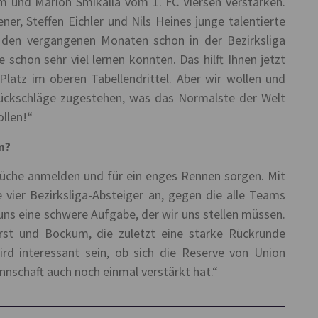
m und Marlon Smikalla vom 1. FC Viersen verstärken.
r, Steffen Eichler und Nils Heines junge talentierte
 den vergangenen Monaten schon in der Bezirksliga
schon sehr viel lernen konnten. Das hilft Ihnen jetzt
 Platz im oberen Tabellendrittel. Aber wir wollen und
ckschläge zugestehen, was das Normalste der Welt
ollen!“
n?
üche anmelden und für ein enges Rennen sorgen. Mit
ne vier Bezirksliga-Absteiger an, gegen die alle Teams
 uns eine schwere Aufgabe, der wir uns stellen müssen.
st und Bockum, die zuletzt eine starke Rückrunde
ird interessant sein, ob sich die Reserve von Union
nnschaft auch noch einmal verstärkt hat.“