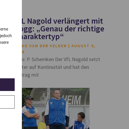
VfL Nagold verlängert mit
Hogg: „Genau der richtige
terne
Charaktertyp“
 jedoch
nsere
HEIKO VAN DER VELDEN
AUGUST 9,
2026
Foto: P. Schemken Der VfL Nagold setzt
weiter auf Kontinuität und hat den
Vertrag mit