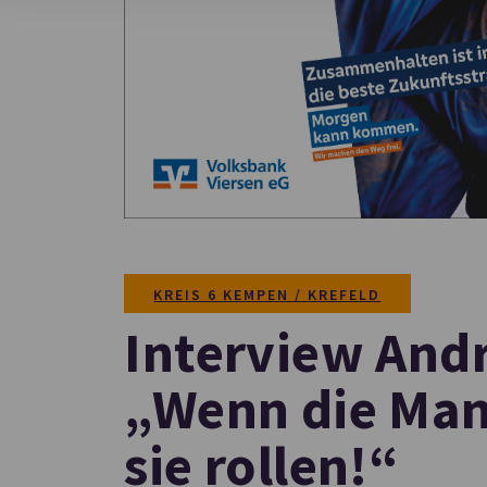
KREIS 6 KEMPEN / KREFELD
Interview And
„Wenn die Mann
sie rollen!“