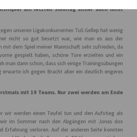
ichtspiel am letzten Sonntag sicher auch nicht
l gegen unseren Ligakonkurrenten TuS Gellep hat wenig
cher nicht so gut besetzt war, wie man es aus der
 mit dem Spiel meiner Mannschaft sehr zufrieden, da
vorne gespielt haben, schöne Tore erzielten und ein
h man dann schon, dass sich einige Trainingsübungen
rwarte ich gegen Bracht aber ein deutlich engeres
 erstmals mit 19 Teams. Nur zwei werden am Ende
r wir werden einen Teufel tun und den Aufstieg als
n wir im Sommer nach den Abgängen mit Jonas dos
el Erfahrung verloren. Auf der anderen Seite konnten