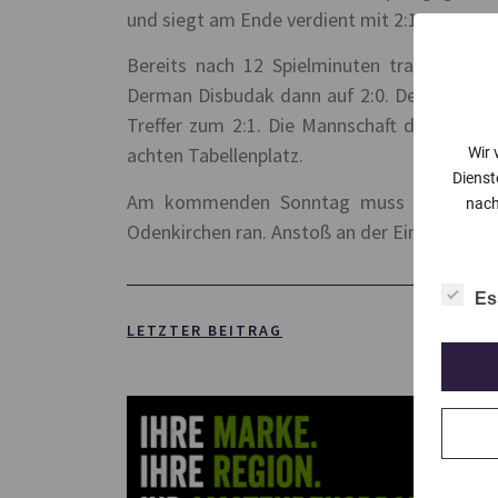
und siegt am Ende verdient mit 2:1.
Bereits nach 12 Spielminuten traf Matthi
Derman Disbudak dann auf 2:0. Den Gästen a
Treffer zum 2:1. Die Mannschaft des Rather
achten Tabellenplatz.
Wir 
Dienst
Am kommenden Sonntag muss die Mannsch
nach
Odenkirchen ran. Anstoß an der Einruhrstraß
Es
LETZTER BEITRAG