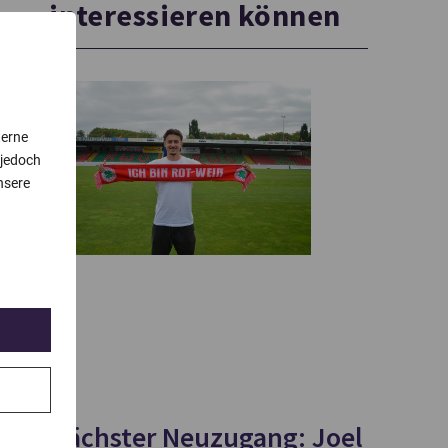
interessieren können
terne
 jedoch
nsere
Nächster Neuzugang: Joel