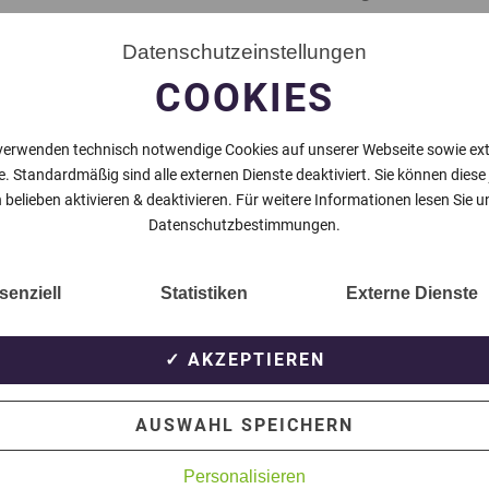
Datenschutzeinstellungen
as Fenster zur 1:0-Führung. Nach der Pause erhöhte
COOKIES
us Kapellen gelang in der Nachspielzeit nur noch der
 SV schiebt sich durch den erneuten Erfolg auch den
verwenden technisch notwendige Cookies auf unserer Webseite sowie ex
e. Standardmäßig sind alle externen Dienste deaktiviert. Sie können diese
aft dann gegen den Tabellendritten SpVg 05/07
 belieben aktivieren & deaktivieren. Für weitere Informationen lesen Sie u
e in Odenkirchen ist um 15 Uhr.
Datenschutzbestimmungen.
senziell
Statistiken
Externe Dienste
NÄCHSTER BEITRAG
✓ AKZEPTIEREN
AUSWAHL SPEICHERN
Personalisieren