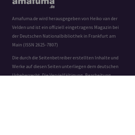
Amafuma.de wird herausgegeben von Heiko van der
Velden und ist ein offiziell eingetragens Magazin bei
der Deutschen Nationalbibliothek in Frankfurt am
Main (ISSN 2625-7807)
Die durch die Seitenbetreiber erstellten Inhalte und
Werke auf diesen Seiten unterliegen dem deutschen
Urheberrecht. Die Vervielfältigung, Bearbeitung,
Verbreitung und jede Art der Verwertung außerhalb
der Grenzen des Urheberrechtes bedürfen der
schriftlichen Zustimmung des jeweiligen Autors bzw.
Erstellers.
IMPRESSUM
DATENSCHUTZ