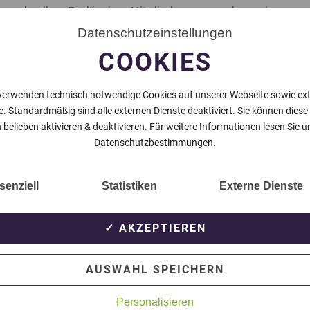
 schnellen Esel“ eine Mitgliederversammlung der
dieser Versammlung wurde der alte Vorstand entlastet
Datenschutzeinstellungen
 Jahreshauptversammlung am 22.04.2018 wie folgt
COOKIES
verwenden technisch notwendige Cookies auf unserer Webseite sowie ex
e. Standardmäßig sind alle externen Dienste deaktiviert. Sie können diese
 belieben aktivieren & deaktivieren. Für weitere Informationen lesen Sie u
Datenschutzbestimmungen.
stand für die gute Arbeit der letzten Jahre, bei der u.
senziell
Statistiken
Externe Dienste
t worden ist. Zugleich wünschen wir dem neuen Vorstand
✓ AKZEPTIEREN
AUSWAHL SPEICHERN
Personalisieren
NÄCHSTER BEITRAG