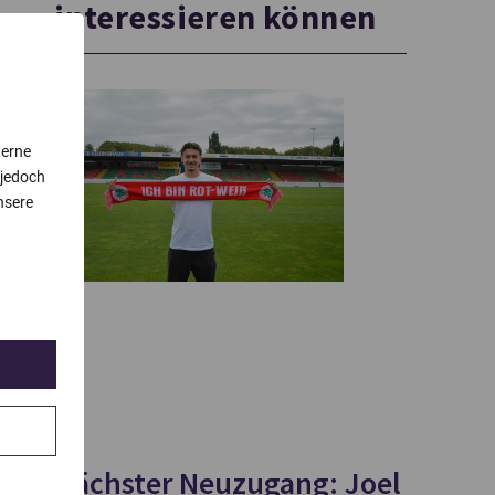
interessieren können
terne
 jedoch
nsere
Nächster Neuzugang: Joel