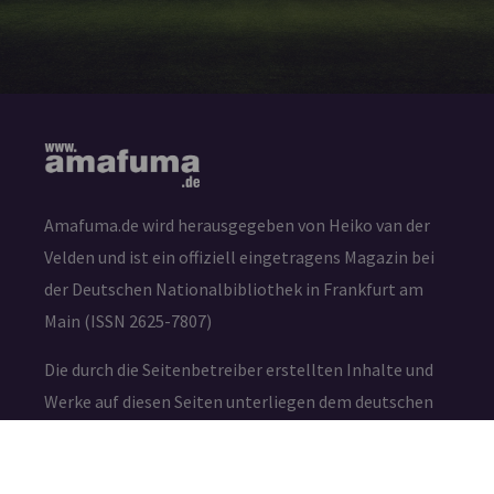
Amafuma.de wird herausgegeben von Heiko van der
Velden und ist ein offiziell eingetragens Magazin bei
der Deutschen Nationalbibliothek in Frankfurt am
Main (ISSN 2625-7807)
Die durch die Seitenbetreiber erstellten Inhalte und
Werke auf diesen Seiten unterliegen dem deutschen
Urheberrecht. Die Vervielfältigung, Bearbeitung,
Verbreitung und jede Art der Verwertung außerhalb