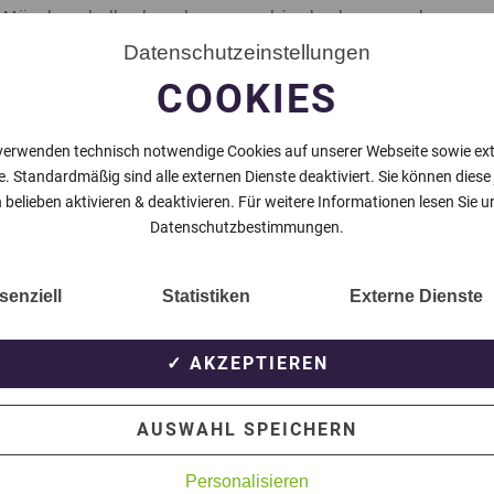
 Mönchengladbach verlassen und in der kommenden
auflaufen. Für die U23 bestritt Yeboah 53 Spiele in der
Datenschutzeinstellungen
COOKIES
uf Aufgebot im 18 er Kader. Zu einem Einsatz in der
 der Rückrunde der abgelaufenen Saison war der
verwenden technisch notwendige Cookies auf unserer Webseite sowie ex
e. Standardmäßig sind alle externen Dienste deaktiviert. Sie können diese
aderborn ausgeliehen stieg am Saisonende in die 2.
 belieben aktivieren & deaktivieren. Für weitere Informationen lesen Sie u
Datenschutzbestimmungen.
senziell
Statistiken
Externe Dienste
NÄCHSTER BEITRAG
✓ AKZEPTIEREN
AUSWAHL SPEICHERN
Personalisieren