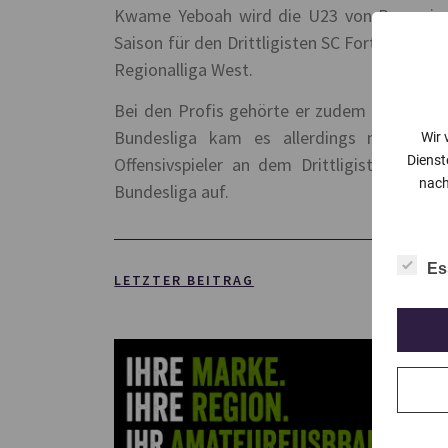
Kwame Yeboah wird die U23 von Borussia
Saison für den Drittligisten SC Fortuna Köln 
Regionalliga West.
Bei den Profis gehörte er zudem zweimal a
Bundesliga kam es allerdings nicht. In
Wir 
Dienst
Offensivspieler an dem Drittligisten SC P
nach
Bundesliga auf.
Es
LETZTER BEITRAG