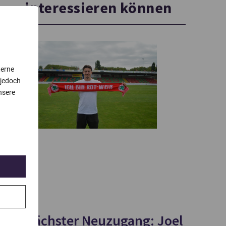
interessieren können
terne
 jedoch
nsere
Nächster Neuzugang: Joel