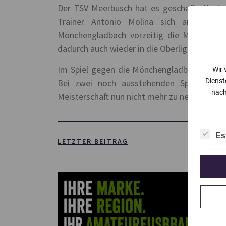
Der TSV Meerbusch hat es geschafft. Nach
Trainer Antonio Molina sich am Sonn
Mönchengladbach vorzeitig die Meisterscha
dadurch auch wieder in die Oberliga auf.
Im Spiel gegen die Mönchengladbacher tra
Wir 
Dienst
Bei zwei noch ausstehenden Spielen und
nach
Meisterschaft nun nicht mehr zu nehmen.
Es
LETZTER BEITRAG