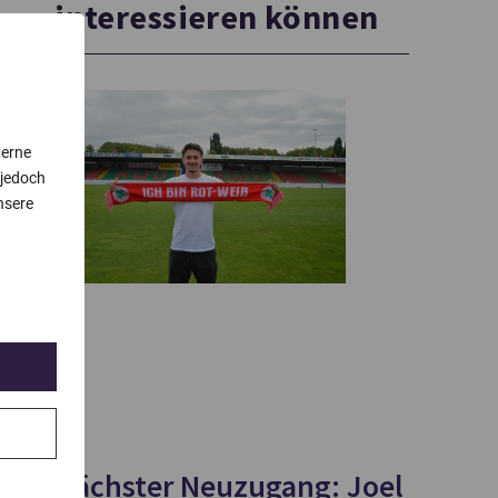
interessieren können
terne
 jedoch
nsere
Nächster Neuzugang: Joel