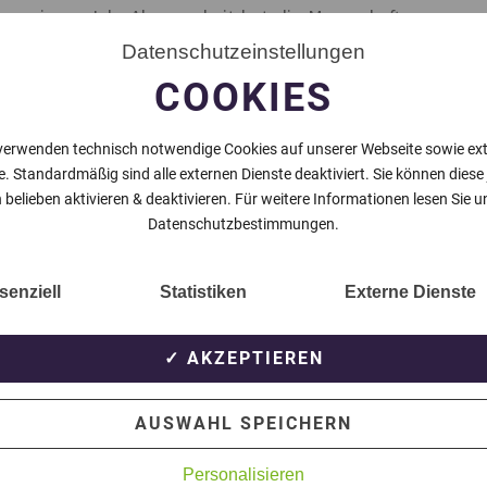
 nur einem Jahr Abwesenheit hat die Mannschaft von
tag durch den 2:1-Heimerfolg gegen den 1. FC
Datenschutzeinstellungen
ft in der Landesliga Gruppe 1 gesichert und steigt
COOKIES
fen Kevin Dauser und Lukas van den Bergh zum Sieg.
verwenden technisch notwendige Cookies auf unserer Webseite sowie ex
e. Standardmäßig sind alle externen Dienste deaktiviert. Sie können diese
 acht Punkten Vorsprung ist der Mannschaft die
 belieben aktivieren & deaktivieren. Für weitere Informationen lesen Sie u
Datenschutzbestimmungen.
senziell
Statistiken
Externe Dienste
NÄCHSTER BEITRAG
✓ AKZEPTIEREN
AUSWAHL SPEICHERN
Personalisieren