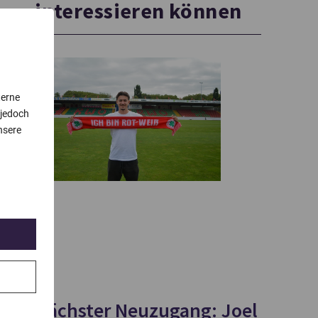
interessieren können
terne
 jedoch
nsere
Nächster Neuzugang: Joel