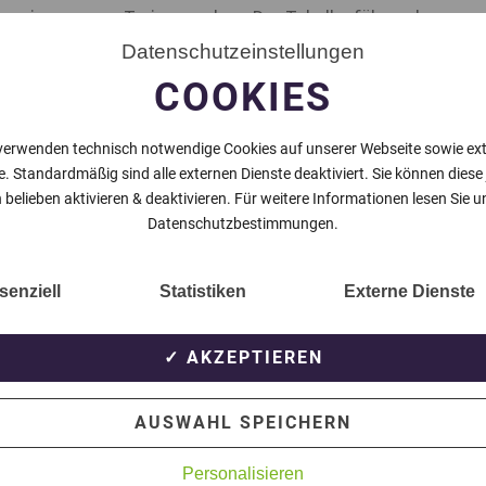
on einen neuen Trainer suchen. Der Tabellenführer der
en zum Saisonende getrennte Wege.
Datenschutzeinstellungen
COOKIES
den kürzertreten und somit kommt es am Saisonende
bschluss soll es aber noch mit dem Aufstieg in die
verwenden technisch notwendige Cookies auf unserer Webseite sowie ex
e. Standardmäßig sind alle externen Dienste deaktiviert. Sie können diese
 belieben aktivieren & deaktivieren. Für weitere Informationen lesen Sie u
Datenschutzbestimmungen.
NÄCHSTER BEITRAG
senziell
Statistiken
Externe Dienste
✓ AKZEPTIEREN
AUSWAHL SPEICHERN
Personalisieren