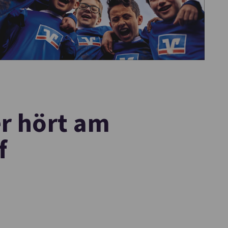
r hört am
f