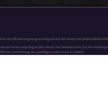
t ein offiziell eingetragens Magazin bei der Deutschen Nationalbibliothek
f diesen Seiten unterliegen dem deutschen Urheberrecht. Die Vervielfältig
tlichen Zustimmung des jeweiligen Autors bzw. Erstellers.