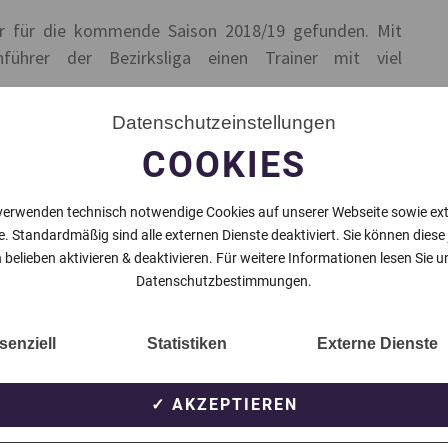
ner für die kommende Saison 2018/19 gefunden. Mit
ührer der Bezirksliga einen Trainer mit viel
Datenschutzeinstellungen
igisten SV Mönchengladbach und trainierte zuvor
er war er u.a. für Borussia Mönchengladbach, Fortuna
COOKIES
, Bonner SC und Eintracht Braunschweig aktiv.
verwenden technisch notwendige Cookies auf unserer Webseite sowie ex
e. Standardmäßig sind alle externen Dienste deaktiviert. Sie können diese
 belieben aktivieren & deaktivieren. Für weitere Informationen lesen Sie u
NÄCHSTER BEITRAG
Datenschutzbestimmungen.
senziell
Statistiken
Externe Dienste
✓ AKZEPTIEREN