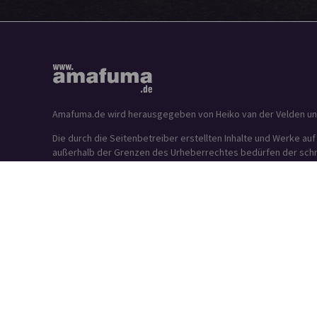
Amafuma.de wird herausgegeben von Heiko van der Velden und is
Die durch die Seitenbetreiber erstellten Inhalte und Werke au
außerhalb der Grenzen des Urheberrechtes bedürfen der schrif
IMPRESSUM
DATENSCHUTZ
©2026 – Amafuma.de – Alle Rechte vorbehalten.