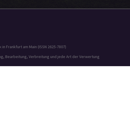
 in Frankfurt am Main (ISSN 2625-7807)
ung, Bearbeitung, Verbreitung und jede Art der Verwertung