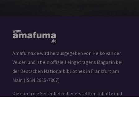
Amafuma.de wird herausgegeben von Heiko van der
Velden und ist ein offiziell eingetragens Magazin bei
der Deutschen Nationalbibliothek in Frankfurt am
Main (ISSN 2625-7807)
Die durch die Seitenbetreiber erstellten Inhalte und
Werke auf diesen Seiten unterliegen dem deutschen
Urheberrecht. Die Vervielfältigung, Bearbeitung,
Verbreitung und jede Art der Verwertung außerhalb
der Grenzen des Urheberrechtes bedürfen der
schriftlichen Zustimmung des jeweiligen Autors bzw.