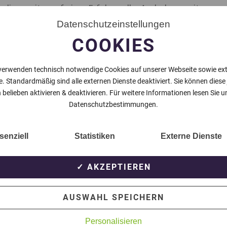
sliga weiter auf einer Erfolgswelle. Auch das zweite
ndreas Schwan für sich entscheiden und mit 2:0 beim
Datenschutzeinstellungen
 der Tabellenzweite aus Nettetal nach den Toren von
COOKIES
er Ecke. Im zweiten Durchgang ging dann etwas die
verwenden technisch notwendige Cookies auf unserer Webseite sowie ex
e. Standardmäßig sind alle externen Dienste deaktiviert. Sie können diese
 es am Ende beim hochverdienten 2:0 Erfolg für en SC
 belieben aktivieren & deaktivieren. Für weitere Informationen lesen Sie u
Datenschutzbestimmungen.
 Zweitvertretung des TSV Meerbusch. Anstoß der
in Meerbusch. Im Hinspiel gab es einen klaren 4:0
senziell
Statistiken
Externe Dienste
die Erstvertretung des TSV Meerbusch beim VSF Amern,
.
✓ AKZEPTIEREN
AUSWAHL SPEICHERN
NÄCHSTER BEITRAG
Personalisieren