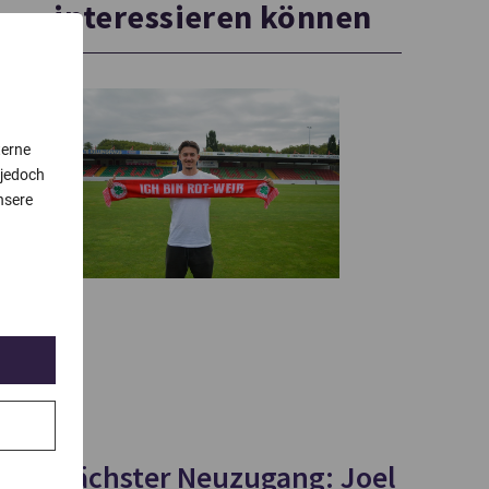
interessieren können
terne
 jedoch
nsere
Nächster Neuzugang: Joel