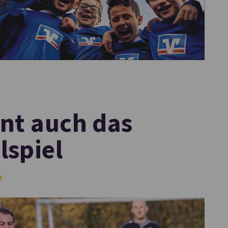
nt auch das
lspiel
8