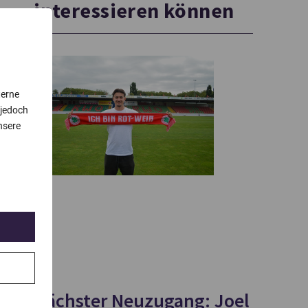
interessieren können
terne
 jedoch
nsere
Nächster Neuzugang: Joel