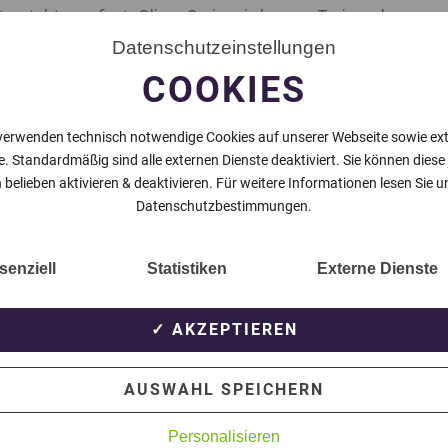
 steht nun fest. Oliver Grein wird neuer Trainer des
 dabei vom derzeit verletzten Andre Thorissen. In der
Datenschutzeinstellungen
ayer 05 Uerdingen und war zuvor schon als Trainer in
COOKIES
l Klassenerhalt schaffen.
verwenden technisch notwendige Cookies auf unserer Webseite sowie ex
e. Standardmäßig sind alle externen Dienste deaktiviert. Sie können diese
 belieben aktivieren & deaktivieren. Für weitere Informationen lesen Sie u
Datenschutzbestimmungen.
NÄCHSTER BEITRAG
senziell
Statistiken
Externe Dienste
✓ AKZEPTIEREN
AUSWAHL SPEICHERN
Personalisieren