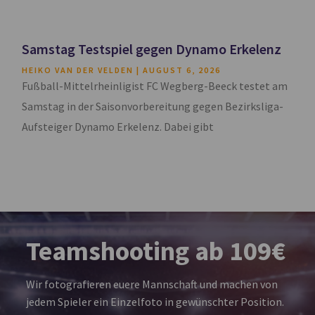
Samstag Testspiel gegen Dynamo Erkelenz
HEIKO VAN DER VELDEN
AUGUST 6, 2026
Fußball-Mittelrheinligist FC Wegberg-Beeck testet am
Samstag in der Saisonvorbereitung gegen Bezirksliga-
Aufsteiger Dynamo Erkelenz. Dabei gibt
Teamshooting ab 109€
Wir fotografieren euere Mannschaft und machen von
jedem Spieler ein Einzelfoto in gewünschter Position.