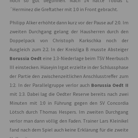
noch so gut begonnen. Nach 14 hatte Tobias L
´Herminez die Greftather mit 1:0 in Front gebracht.
Philipp Alker erhöhte dann kurz vor der Pause auf 2:0. Im
zweiten Durchgang gelang der Hausherren durch den
Doppelpack von Christoph Karkschka noch der
Ausgleich zum 2:2. In der Kreisliga B musste Absteiger
Borussia Oedt
eine 1:3-Niederlage beim TSV Meerbusch
III einstecken. Hüseyin Irgat erzielte in der Schlussphase
der Partie den zwischenzeitlichen Anschlusstreffer zum
1:2. In der Parallelgruppe verlor auch
Borussia Oedt II
mit 1:3. Dabei lag die Oedter Reserve bereits nach zwei
Minuten mit 1:0 in Führung gegen den SV Concordia
Lötsch durch Thomas Hespers. Im zweiten Durchgang
verlor man dann völlig den Faden. Trainer Lars Kleinikel
fand nach dem Spiel auch keine Erklärung für die zweite