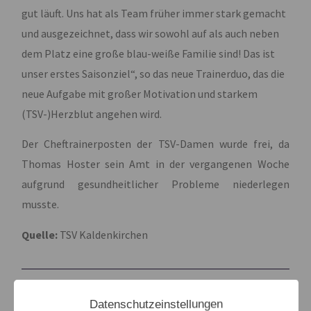
gut läuft. Uns hat als Team früher immer stark gemacht
und ausgezeichnet, dass wir sowohl auf als auch neben
dem Platz eine große blau-weiße Familie sind! Das ist
unser erstes Saisonziel“, so das neue Trainerduo, das die
neue Aufgabe mit großer Motivation und starkem
(TSV-)Herzblut angehen wird.
Der Cheftrainerposten der TSV-Damen wurde frei, da
Thomas Hoster sein Amt in der vergangenen Woche
aufgrund gesundheitlicher Probleme niederlegen
musste.
Quelle:
TSV Kaldenkirchen
LETZTER BEITRAG
NÄCHSTER BEITRAG
Datenschutzeinstellungen