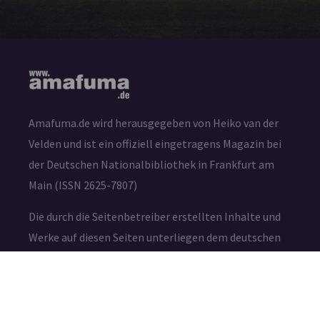
Amafuma.de wird herausgegeben von Heiko van der
Velden und ist ein offiziell eingetragens Magazin bei
der Deutschen Nationalbibliothek in Frankfurt am
Main (ISSN 2625-7807)
Die durch die Seitenbetreiber erstellten Inhalte und
Werke auf diesen Seiten unterliegen dem deutschen
Urheberrecht. Die Vervielfältigung, Bearbeitung,
Verbreitung und jede Art der Verwertung außerhalb
der Grenzen des Urheberrechtes bedürfen der
schriftlichen Zustimmung des jeweiligen Autors bzw.