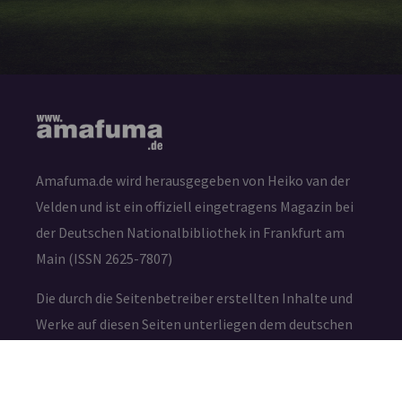
Amafuma.de wird herausgegeben von Heiko van der
Velden und ist ein offiziell eingetragens Magazin bei
der Deutschen Nationalbibliothek in Frankfurt am
Main (ISSN 2625-7807)
Die durch die Seitenbetreiber erstellten Inhalte und
Werke auf diesen Seiten unterliegen dem deutschen
Urheberrecht. Die Vervielfältigung, Bearbeitung,
Verbreitung und jede Art der Verwertung außerhalb
der Grenzen des Urheberrechtes bedürfen der