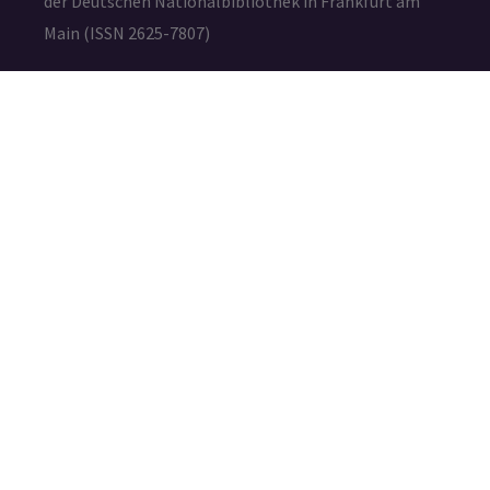
der Deutschen Nationalbibliothek in Frankfurt am
Main (ISSN 2625-7807)
Die durch die Seitenbetreiber erstellten Inhalte und
Werke auf diesen Seiten unterliegen dem deutschen
Urheberrecht. Die Vervielfältigung, Bearbeitung,
Verbreitung und jede Art der Verwertung außerhalb
der Grenzen des Urheberrechtes bedürfen der
schriftlichen Zustimmung des jeweiligen Autors bzw.
Erstellers.
IMPRESSUM
DATENSCHUTZ
©2026 – Amafuma.de – Alle Rechte vorbehalten.