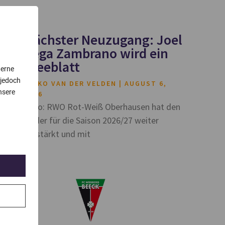
Nächster Neuzugang: Joel
Vega Zambrano wird ein
Kleeblatt
terne
 jedoch
HEIKO VAN DER VELDEN
AUGUST 6,
nsere
2026
Foto: RWO Rot-Weiß Oberhausen hat den
Kader für die Saison 2026/27 weiter
verstärkt und mit