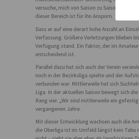
versuche, mich von Saison zu Saison zu stei
dieser Bereich ist für ihn Ansporn.
Dass er auf eine derart hohe Anzahl an Einsä
Verfassung. Größere Verletzungen blieben bi
Verfügung stand. Ein Faktor, der im Amateurf
entscheidend ist.
Parallel dazu hat sich auch der Verein veränd
noch in der Bezirksliga spielte und der Aufs
verbunden war. Mittlerweile hat sich Süchte
Liga. In der aktuellen Saison bewegt sich di
Rang vier. „Wir sind mittlerweile ein gefesti
vergangenen Jahre.
Mit dieser Entwicklung wachsen auch die Am
die Oberliga ist im Umfeld längst kein Tabu 
nicht – sieht sie aber eher als langfristigen 