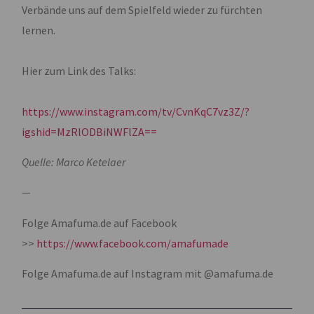
Verbände uns auf dem Spielfeld wieder zu fürchten
lernen.
Hier zum Link des Talks:
https://www.instagram.com/tv/CvnKqC7vz3Z/?
igshid=MzRlODBiNWFlZA==
Quelle: Marco Ketelaer
—
Folge Amafuma.de auf Facebook
>>
https://www.facebook.com/amafumade
Folge Amafuma.de auf Instagram mit @amafuma.de