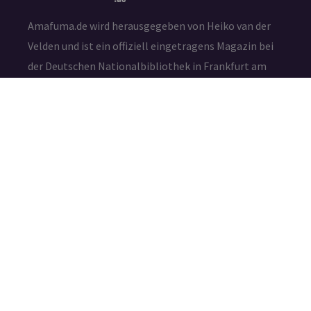
Amafuma.de wird herausgegeben von Heiko van der
Velden und ist ein offiziell eingetragens Magazin bei
der Deutschen Nationalbibliothek in Frankfurt am
Main (ISSN 2625-7807)
Die durch die Seitenbetreiber erstellten Inhalte und
Werke auf diesen Seiten unterliegen dem deutschen
Urheberrecht. Die Vervielfältigung, Bearbeitung,
Verbreitung und jede Art der Verwertung außerhalb
der Grenzen des Urheberrechtes bedürfen der
schriftlichen Zustimmung des jeweiligen Autors bzw.
Erstellers.
IMPRESSUM
DATENSCHUTZ