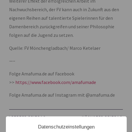
Weiterer Effekt der erfolgreichen Arbeit im
Nachwuchsbereich, der FV kann auch in Zukunft aus den
eigenen Reihen auf talentierte Spielerinnen für den
Damenbereich zurückgreifen und seiner Philosophie
folgen auf die Jugend zu setzen.
Quelle: FV Mönchengladbach/ Marco Ketelaer
—–
Folge Amafuma.de auf Facebook
>>
https://www.facebook.com/amafumade
Folge Amafuma.de auf Instagram mit @amafuma.de
LETZTER BEITRAG
NÄCHSTER BEITRAG
Datenschutzeinstellungen