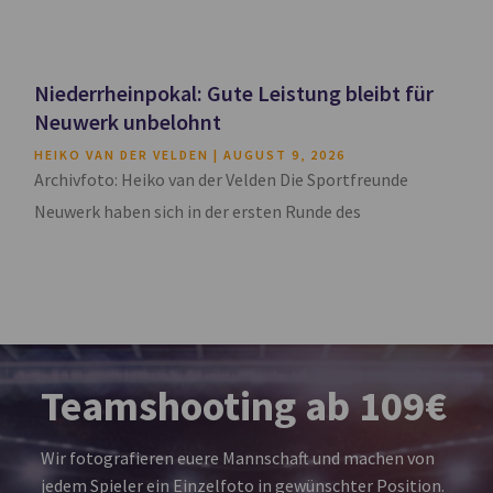
Niederrheinpokal: Gute Leistung bleibt für
Neuwerk unbelohnt
HEIKO VAN DER VELDEN
AUGUST 9, 2026
Archivfoto: Heiko van der Velden Die Sportfreunde
Neuwerk haben sich in der ersten Runde des
Teamshooting ab 109€
Wir fotografieren euere Mannschaft und machen von
jedem Spieler ein Einzelfoto in gewünschter Position.