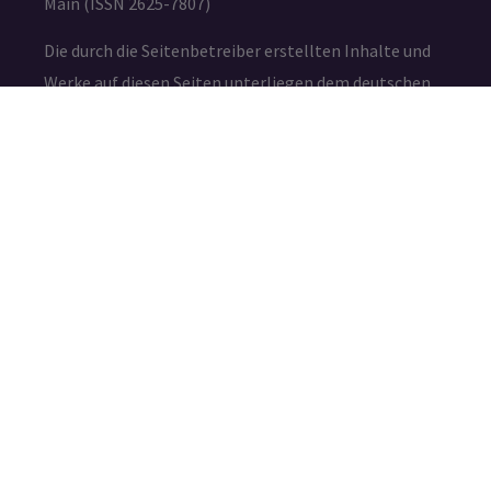
Main (ISSN 2625-7807)
Die durch die Seitenbetreiber erstellten Inhalte und
Werke auf diesen Seiten unterliegen dem deutschen
Urheberrecht. Die Vervielfältigung, Bearbeitung,
Verbreitung und jede Art der Verwertung außerhalb
der Grenzen des Urheberrechtes bedürfen der
schriftlichen Zustimmung des jeweiligen Autors bzw.
Erstellers.
IMPRESSUM
DATENSCHUTZ
©2026 – Amafuma.de – Alle Rechte vorbehalten.