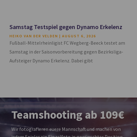
Samstag Testspiel gegen Dynamo Erkelenz
HEIKO VAN DER VELDEN
AUGUST 6, 2026
Fußball-Mittelrheinligist FC Wegberg-Beeck testet am
Samstag in der Saisonvorbereitung gegen Bezirksliga-
Aufsteiger Dynamo Erkelenz. Dabei gibt
Teamshooting ab 109€
Wir fotografieren euere Mannschaft und machen von
jedem Spieler ein Einzelfoto in gewünschter Position.