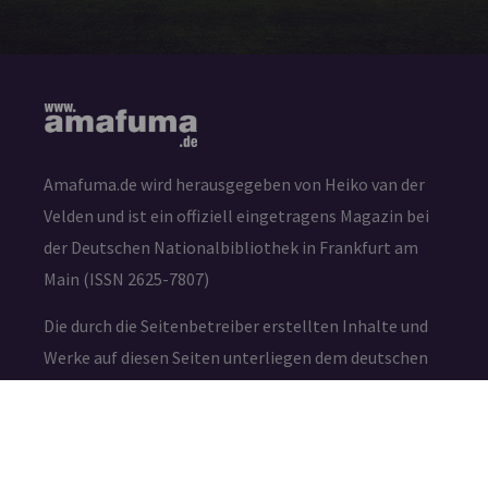
Amafuma.de wird herausgegeben von Heiko van der
Velden und ist ein offiziell eingetragens Magazin bei
der Deutschen Nationalbibliothek in Frankfurt am
Main (ISSN 2625-7807)
Die durch die Seitenbetreiber erstellten Inhalte und
Werke auf diesen Seiten unterliegen dem deutschen
Urheberrecht. Die Vervielfältigung, Bearbeitung,
Verbreitung und jede Art der Verwertung außerhalb
der Grenzen des Urheberrechtes bedürfen der
schriftlichen Zustimmung des jeweiligen Autors bzw.