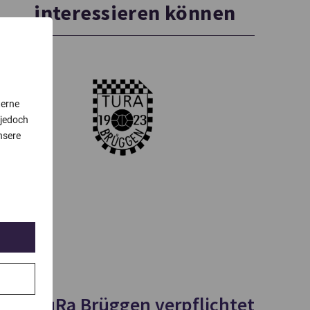
interessieren können
terne
 jedoch
nsere
TuRa Brüggen verpflichtet