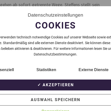
ehen ab sofort getrennte Wege. Steffens stellt sein
rfügung bei den Brüggener und tritt von seinem Amt
Datenschutzeinstellungen
als Trainer des TSF Bracht.
COOKIES
reten einiger Spieler in den letzten Monaten. Für
t mehr möglich. Der Nachfolger von Markus Steffens
verwenden technisch notwendige Cookies auf unserer Webseite sowie ex
löchern und ist Jakob Scheller. Der 28-jährige
e. Standardmäßig sind alle externen Dienste deaktiviert. Sie können diese
insgesamt vier Jahre im Juniorenbereich der Brüggener
 belieben aktivieren & deaktivieren. Für weitere Informationen lesen Sie u
.
Datenschutzbestimmungen.
senziell
Statistiken
Externe Dienste
NÄCHSTER BEITRAG
✓ AKZEPTIEREN
AUSWAHL SPEICHERN