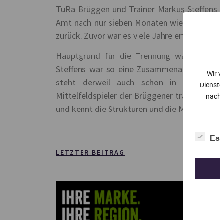
TuRa Brüggen und Trainer Markus Steffens g
Amt nach nur sieben Monaten wieder zur Ve
zurück. Zuvor war es viele Jahre erfolgreich 
Hauptgrund für die Trennung war das Auft
Steffens war so eine Zusammenarbeit nich
Wir 
steht derweil auch schon in den Start
Dienst
Mittelfeldspieler der Brüggener trainierte 
nach
und kennt die Strukturen und die Mannschaft
Es
LETZTER BEITRAG