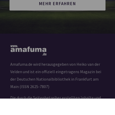
MEHR ERFAHREN
Amafuma.de wird herausgegeben von Heiko van der
Velden und ist ein offiziell eingetragens Magazin bei
der Deutschen Nationalbibliothek in Frankfurt am
Main (ISSN 2625-7807)
Die durch die Seitenbetreiber erstellten Inhalte und
Werke auf diesen Seiten unterliegen dem deutschen
Urheberrecht. Die Vervielfältigung, Bearbeitung,