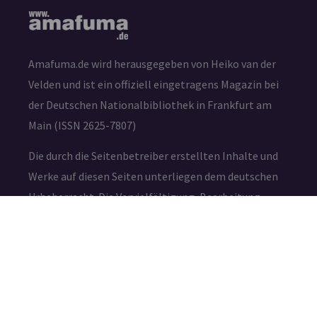
Amafuma.de wird herausgegeben von Heiko van der
Velden und ist ein offiziell eingetragens Magazin bei
der Deutschen Nationalbibliothek in Frankfurt am
Main (ISSN 2625-7807)
Die durch die Seitenbetreiber erstellten Inhalte und
Werke auf diesen Seiten unterliegen dem deutschen
Urheberrecht. Die Vervielfältigung, Bearbeitung,
Verbreitung und jede Art der Verwertung außerhalb
der Grenzen des Urheberrechtes bedürfen der
schriftlichen Zustimmung des jeweiligen Autors bzw.
Erstellers.