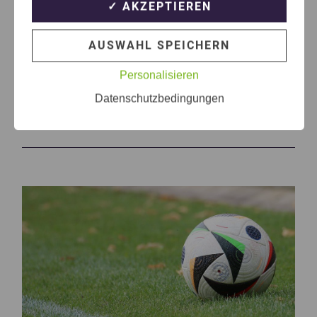
✓ AKZEPTIEREN
AUSWAHL SPEICHERN
Personalisieren
Themen die dich auch
Datenschutzbedingungen
interessieren können