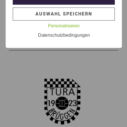
AUSWAHL SPEICHERN
Themen die dich auch
Personalisieren
interessieren können
Datenschutzbedingungen