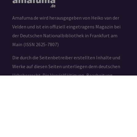
Amafuma.de wird herausgegeben von Heiko van der
Velden und ist ein offiziell eingetragens Magazin bei
der Deutschen Nationalbibliothek in Frankfurt am
Main (ISSN 2625-7807)
Die durch die Seitenbetreiber erstellten Inhalte und
Werke auf diesen Seiten unterliegen dem deutschen
Urheberrecht. Die Vervielfältigung, Bearbeitung,
Verbreitung und jede Art der Verwertung außerhalb
der Grenzen des Urheberrechtes bedürfen der
schriftlichen Zustimmung des jeweiligen Autors bzw.
Erstellers.
IMPRESSUM
DATENSCHUTZ