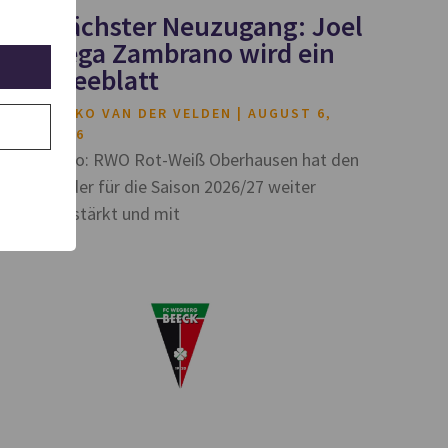
Nächster Neuzugang: Joel
Vega Zambrano wird ein
Kleeblatt
HEIKO VAN DER VELDEN
AUGUST 6,
2026
Foto: RWO Rot-Weiß Oberhausen hat den
Kader für die Saison 2026/27 weiter
verstärkt und mit