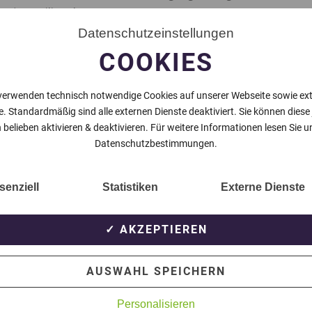
9/12 Heiligenhaus.
Datenschutzeinstellungen
r fünf Minuten einen lupenreinen Hattrick erzielte.
COOKIES
und lbrahim Dogan das Ergebnis noch weiter in die
usel schiebt sich durch den erneuten Erfolg auf den
en Sonntag geht es dann zum Tabellenführer TSV
verwenden technisch notwendige Cookies auf unserer Webseite sowie ex
e. Standardmäßig sind alle externen Dienste deaktiviert. Sie können diese
 belieben aktivieren & deaktivieren. Für weitere Informationen lesen Sie u
Datenschutzbestimmungen.
NÄCHSTER BEITRAG
senziell
Statistiken
Externe Dienste
✓ AKZEPTIEREN
AUSWAHL SPEICHERN
Personalisieren