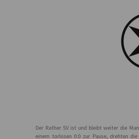
Der Rather SV ist und bleibt weiter die Ma
einem torlosen 0:0 zur Pause, drehten di