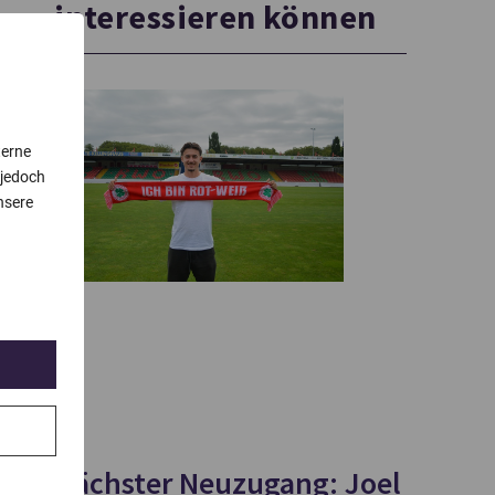
interessieren können
terne
 jedoch
nsere
Nächster Neuzugang: Joel