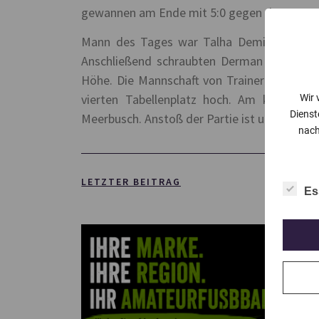
gewannen am Ende mit 5:0 gegen den SSVG 0
Mann des Tages war Talha Demir, der in nu
Anschließend schraubten Derman Disbudak 
Höhe. Die Mannschaft von Trainer Andreas K
vierten Tabellenplatz hoch. Am kommend
Wir 
Dienst
Meerbusch. Anstoß der Partie ist um 15 Uhr.
nach
LETZTER BEITRAG
Es