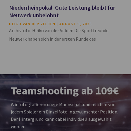
Niederrheinpokal: Gute Leistung bleibt für
Neuwerk unbelohnt
HEIKO VAN DER VELDEN
AUGUST 9, 2026
Archivfoto: Heiko van der Velden Die Sportfreunde
Neuwerk haben sich in der ersten Runde des
Teamshooting ab 109€
Wir fotografieren euere Mannschaft und machen von
jedem Spieler ein Einzelfoto in gewünschter Position.
Der Hintergrund kann dabei individuell ausgewählt
werden.