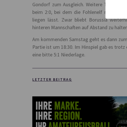
Gondorf zum Ausgleich. Weitere Tore gab 
beim 2:0, bei dem die Fohlenelf nach ein
liegen lässt. Zwar bliebt Borussia weiterh
hinteren Mannschaften auf Abstand zu halten
Am kommenden Samstag geht es dann zum A
Partie ist um 18:30. Im Hinspiel gab es tro
eine bitte 5:1 Niederlage.
LETZTER BEITRAG