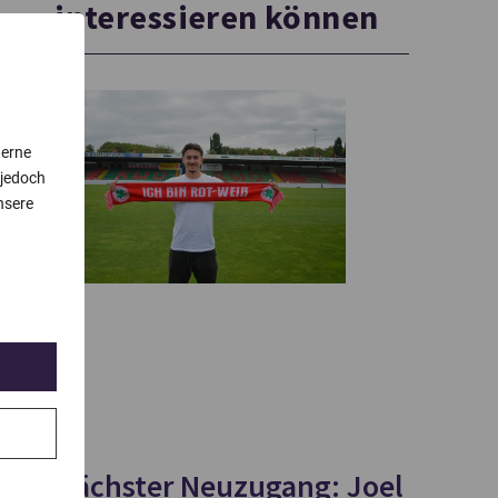
interessieren können
terne
 jedoch
nsere
Nächster Neuzugang: Joel