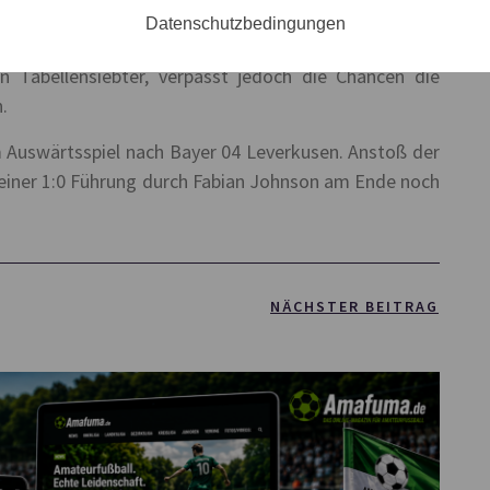
es anschließend nicht mehr und so blieb es am Ende
Datenschutzbedingungen
er komfortablen 2:0 Führung am Ende noch 2 Punkte
in Tabellensiebter, verpasst jedoch die Chancen die
.
uswärtsspiel nach Bayer 04 Leverkusen. Anstoß der
tz einer 1:0 Führung durch Fabian Johnson am Ende noch
NÄCHSTER BEITRAG