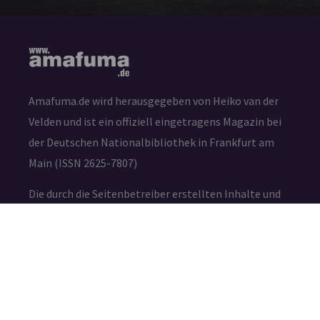
Amafuma.de wird herausgegeben von Heiko van der
Velden und ist ein offiziell eingetragens Magazin bei
der Deutschen Nationalbibliothek in Frankfurt am
Main (ISSN 2625-7807)
Die durch die Seitenbetreiber erstellten Inhalte und
Werke auf diesen Seiten unterliegen dem deutschen
Urheberrecht. Die Vervielfältigung, Bearbeitung,
Verbreitung und jede Art der Verwertung außerhalb
der Grenzen des Urheberrechtes bedürfen der
schriftlichen Zustimmung des jeweiligen Autors bzw.
Erstellers.