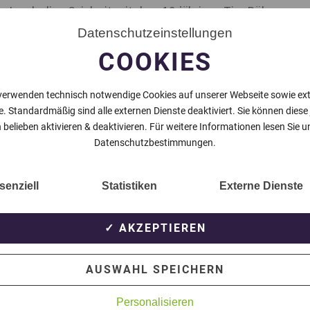
de Landesliga Spielzeit mit dem 18-jährigen Tim Böhm
s bis zur C-Jugend bei den Teutonen. Über die Station
Datenschutzeinstellungen
ließlich zum TSV Meerbusch, wo er der A-Jugend
COOKIES
Jugendlicher sogar zu sechs Einsätzen bei der ersten
verwenden technisch notwendige Cookies auf unserer Webseite sowie ex
e. Standardmäßig sind alle externen Dienste deaktiviert. Sie können diese
e Mannschaft kam er in einem Spiel in der Kreisliga A
 belieben aktivieren & deaktivieren. Für weitere Informationen lesen Sie u
chritt machen und seine Erfahrung in der Landesliga
Datenschutzbestimmungen.
.
senziell
Statistiken
Externe Dienste
NÄCHSTER BEITRAG
✓ AKZEPTIEREN
AUSWAHL SPEICHERN
Personalisieren