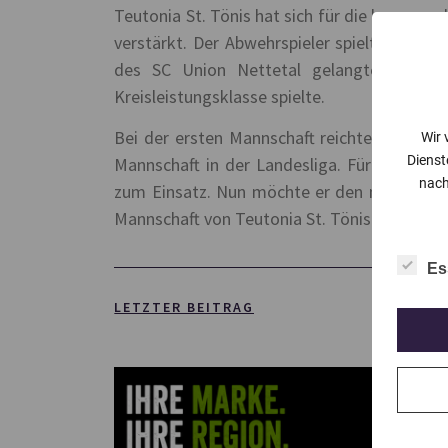
Teutonia St. Tönis hat sich für die kommen
verstärkt. Der Abwehrspieler spielte bereit
des SC Union Nettetal gelangte er sch
Kreisleistungsklasse spielte.
Bei der ersten Mannschaft reichte es als A-
Wir 
Dienst
Mannschaft in der Landesliga. Für die dritt
nach
zum Einsatz. Nun möchte er den nächsten S
Mannschaft von Teutonia St. Tönis sammeln
Es
LETZTER BEITRAG