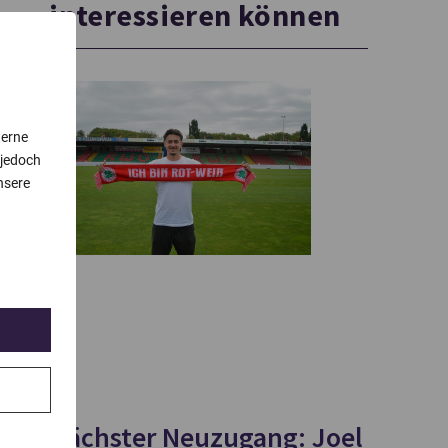
interessieren können
terne
 jedoch
nsere
Nächster Neuzugang: Joel