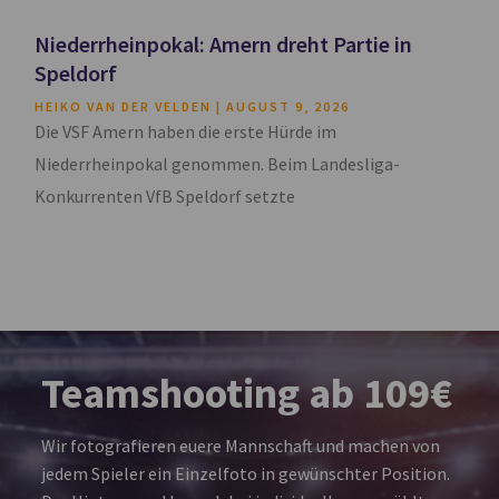
Niederrheinpokal: Amern dreht Partie in
Speldorf
HEIKO VAN DER VELDEN
AUGUST 9, 2026
Die VSF Amern haben die erste Hürde im
Niederrheinpokal genommen. Beim Landesliga-
Konkurrenten VfB Speldorf setzte
Teamshooting ab 109€
Wir fotografieren euere Mannschaft und machen von
jedem Spieler ein Einzelfoto in gewünschter Position.