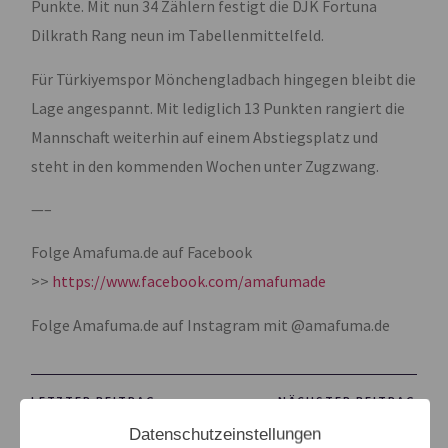
Punkte. Mit nun 34 Zählern festigt die DJK Fortuna
Dilkrath Rang neun im Tabellenmittelfeld.
Für Türkiyemspor Mönchengladbach hingegen bleibt die
Lage angespannt. Mit lediglich 13 Punkten rangiert die
Mannschaft weiterhin auf einem Abstiegsplatz und
steht in den kommenden Wochen unter Zugzwang.
—–
Folge Amafuma.de auf Facebook
>>
https://www.facebook.com/amafumade
Folge Amafuma.de auf Instagram mit @amafuma.de
LETZTER BEITRAG
NÄCHSTER BEITRAG
Datenschutzeinstellungen