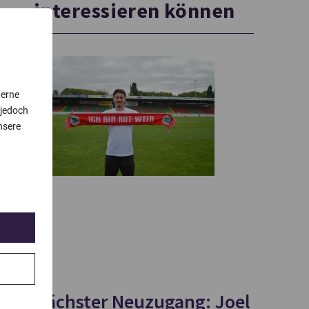
interessieren können
terne
 jedoch
nsere
Nächster Neuzugang: Joel