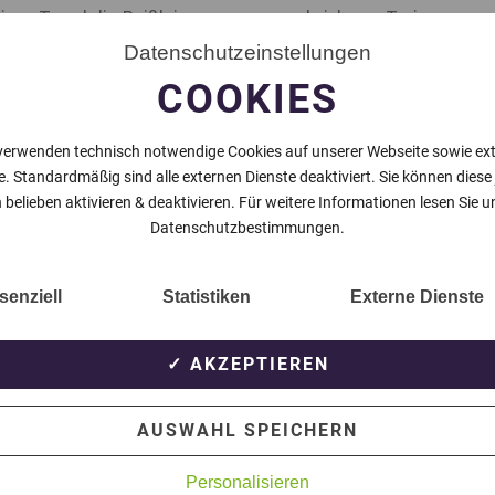
ven Trend die Reißleine gezogen und sich von Trainer
en sieben Spielen gab es lediglich sechs Punkte. Der
Datenschutzeinstellungen
esichert. Bis zum Saisonende wird Co-Trainer Kevin
COOKIES
rtlich übernehmen.
verwenden technisch notwendige Cookies auf unserer Webseite sowie ex
e. Standardmäßig sind alle externen Dienste deaktiviert. Sie können diese
 belieben aktivieren & deaktivieren. Für weitere Informationen lesen Sie u
NÄCHSTER BEITRAG
Datenschutzbestimmungen.
senziell
Statistiken
Externe Dienste
✓ AKZEPTIEREN
AUSWAHL SPEICHERN
Personalisieren