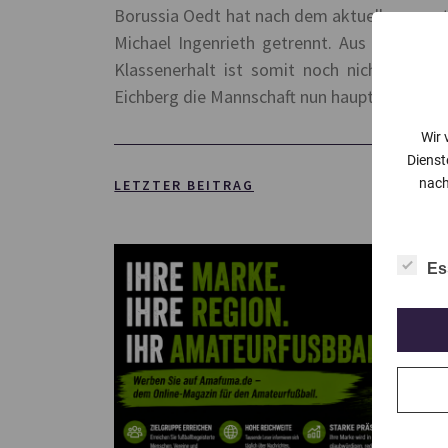
Borussia Oedt hat nach dem aktuellen negati
Michael Ingenrieth getrennt. Aus den letzt
Klassenerhalt ist somit noch nicht ganz g
Eichberg die Mannschaft nun hauptverantwo
Wir 
Dienst
nach
LETZTER BEITRAG
Es