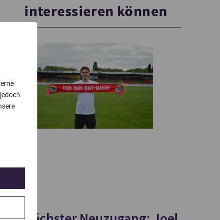
interessieren können
terne
 jedoch
nsere
Nächster Neuzugang: Joel