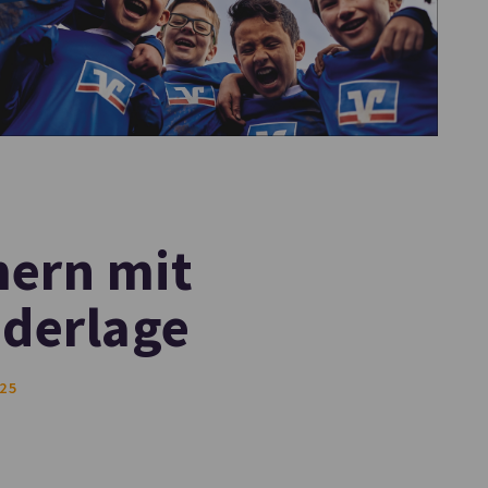
mern mit
ederlage
25