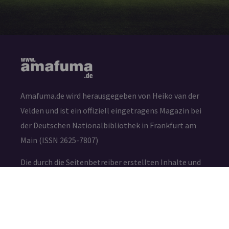
Amafuma.de wird herausgegeben von Heiko van der
Velden und ist ein offiziell eingetragens Magazin bei
der Deutschen Nationalbibliothek in Frankfurt am
Main (ISSN 2625-7807)
Die durch die Seitenbetreiber erstellten Inhalte und
Werke auf diesen Seiten unterliegen dem deutschen
Urheberrecht. Die Vervielfältigung, Bearbeitung,
Verbreitung und jede Art der Verwertung außerhalb
der Grenzen des Urheberrechtes bedürfen der